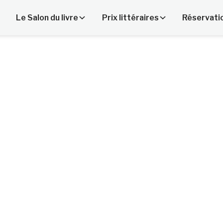
Le Salon du livre
Prix littéraires
Réservati
Street, Toronto, M5E 0C3