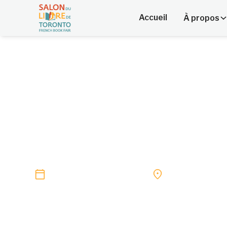
Accueil
À propos
Marc Scott
Auteur, conteur
26 février — 1er mars 2026
9 Lower Jarvis 