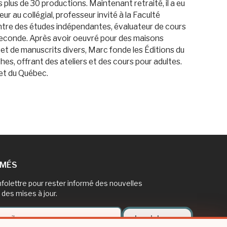
plus de 30 productions. Maintenant retraité, il a eu
r au collégial, professeur invité à la Faculté
entre des études indépendantes, évaluateur de cours
e seconde. Après avoir oeuvré pour des maisons
et de manuscrits divers, Marc fonde les Éditions du
hes, offrant des ateliers et des cours pour adultes.
 et du Québec.
RMÉS
nfolettre pour rester informé des nouvelles
 des mises à jour.