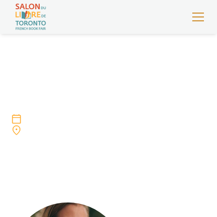
Elodie Lyan
26 février — 1er mars 2026
9 Lower Jarvis Street, Toronto, M5E 0C3