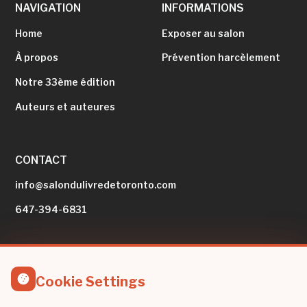
NAVIGATION
INFORMATIONS
Home
Exposer au salon
À propos
Prévention harcèlement
Notre 33ème édition
Auteurs et auteures
CONTACT
info@salondulivredetoronto.com
647-394-6831
RESTEZ INFORMÉS
Cookie Settings
Rejoignez notre infolettre pour rester informé des nouvelles
fonctionnalités et des mises à jour.